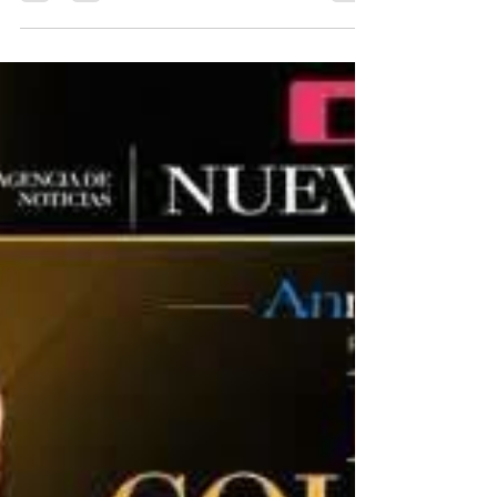
hace 5 días
3 min de lectura
Víctor Murguía
Los partidos y sus propietarios. ¿Cuánta
democracia hay? La democracia interna no es
algo que se dé mucho en los partidos políticos en
México. Todos, unos más otros menos, son
controlados por una o unas cuantas personas y al
militante que no le guste, sea de la base o con
carrera, tarde o temprano termina expulsado o
yéndose por su cuenta. Aquí en Veracruz
acabamos de verlo, una vez más, en el Partido
del Trabajo (PT), supuestamente de izquierda y
aliado de Morena. El propiet