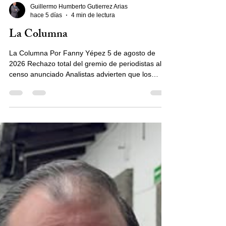
Guillermo Humberto Gutierrez Arias
hace 5 días
4 min de lectura
La Columna
La Columna Por Fanny Yépez 5 de agosto de
2026 Rechazo total del gremio de periodistas al
censo anunciado Analistas advierten que los
datos de contacto, son un peligro latente En
cualquier sociedad, el Cuarto Poder siempre será
necesario Medios de comunicación impresos,
electrónicos, portales digitales, periodistas y
columnistas, mostraron su rechazo total al