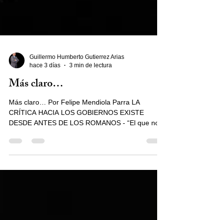
Guillermo Humberto Gutierrez Arias
hace 3 días
3 min de lectura
Más claro…
Más claro… Por Felipe Mendiola Parra LA
CRÍTICA HACIA LOS GOBIERNOS EXISTE
DESDE ANTES DE LOS ROMANOS - “El que no
se quiera desvelar, que no se meta de mariachi” -
La Libertad de Expresión es un derecho
fundamental de los humanos Desde antes de los
romanos (Imperio romano), existió la crítica hacia
los gobiernos y así ha sido la relación del Estado
con los medios de comunicación, entonces
quienes asumen el poder debieran siempre estar