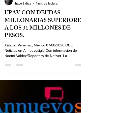
Guillermo Humberto Gutierrez Arias
hace 3 días
4 min de lectura
UPAV CON DEUDAS
MILLONARIAS SUPERIORES
A LOS 31 MILLONES DE
PESOS.
Xalapa, Veracruz, México 07/08/2026 QUE
Noticias en Annuevosiglo Con información de
Noemí Valdez/Reportera de Notiver. La
Universidad Popular Autónoma de Veracruz
(UPAV) acumula deudas que superan los 34
millones de pesos, derivados de juicios laborales,
adeudos fiscales y otras obligaciones de corto