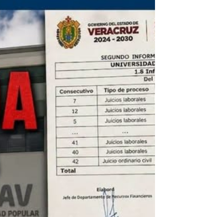
El cierre del ingenio San Pedro y la protesta en
estos días en la zona de Los Tuxtlas por el
pésimo estado de la carretera Costera del Golfo
exhibe a este gobierno, con obras mal hechas y
funcionarios a los que les estallan los problemas.
Eso le repercute de fea manera a la gobernadora
Rocío Nahle, pues la responsable ante la
sociedad es ella. El miércoles hubo bloqueo en la
carre