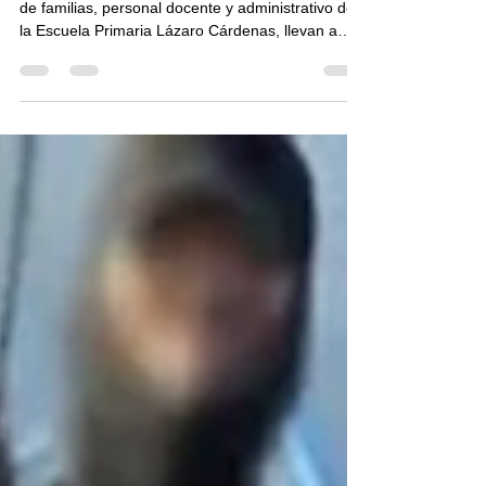
Minatitlán, Ver. - Tal y como lo anunciaron padres
de familias, personal docente y administrativo de
la Escuela Primaria Lázaro Cárdenas, llevan a
cabo el bloqueo de la avenida Reyes Aztecas
como protesta por problemas graves en el
suministro de Energía Eléctrica desde hace varios
meses. A pesar de las múltiples gestiones que
han llevado a cabo ante la CFE y autoridades
municipales para resolver las fallas que presenta
un transformador, no han encontrado respuesta
positiva ha