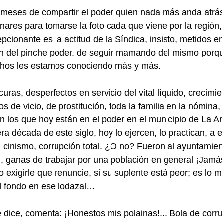
s meses de compartir el poder quien nada más anda atrás
ares para tomarse la foto cada que viene por la región,
pcionante es la actitud de la Síndica, insisto, metidos e
ón del pinche poder, de seguir mamando del mismo porqu
chos les estamos conociendo más y más.    
ras, desperfectos en servicio del vital líquido, crecimie
s de vicio, de prostitución, toda la familia en la nómina, 
an los que hoy están en el poder en el municipio de La An
ra década de este siglo, hoy lo ejercen, lo practican, a e
 cinismo, corrupción total. ¿O no? Fueron al ayuntamien
n, ganas de trabajar por una población en general ¡Jamá
 o exigirle que renuncie, si su suplente está peor; es lo m
l fondo en ese lodazal…
e dice, comenta: ¡Honestos mis polainas!... Bola de corr