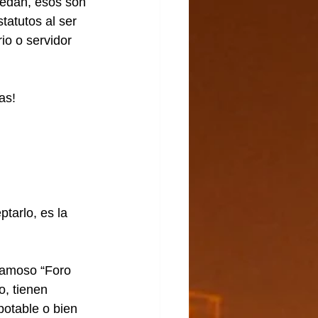
uedan, esos son 
tatutos al ser 
io o servidor 
as!
tarlo, es la 
famoso “Foro 
, tienen 
potable o bien 