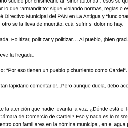
rio sueldo por chismearle al “siñor autoridá”, esos se q
 lo que “armanditito” sigue violando normas, reglas o es
é Directivo Municipal del PAN en La Antigua y “funcionar
 otro se la lleva de muertito, cuál sufrir si dolor no hay.
da. Politizar, politizar y politizar… Al pueblo, ¡bien graci
leve la fregada.
o: “Por eso tienen un pueblo pichurriento como Cardel”.
an lapidario comentario!...Pero aunque duela, debo acep
 la atención que nadie levanta la voz, ¿Dónde está el 
a Cámara de Comercio de Cardel? Eso y nada es lo mismo
ntro con familiares en la nómina municipal, en el agua 