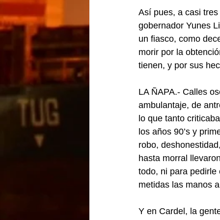
Así pues, a casi tre
gobernador Yunes Lin
un fiasco, como dece
morir por la obtenci
tienen, y por sus he
LA ÑAPA.- Calles oscu
ambulantaje, de antro
lo que tanto criticab
los años 90’s y prime
robo, deshonestidad,
hasta morral llevaro
todo, ni para pedirle
metidas las manos a
Y en Cardel, la gent