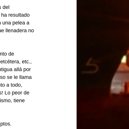
 del 
 ha resultado 
n una pelea a 
e llenadera no 
nto de 
etcétera, etc., 
tigua allá por 
so se le llama 
to a todo, 
s! Lo peor de 
ismo, tiene 
uptos.