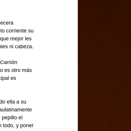
becera 
o corriente su 
 que mejor les 
ies ni cabeza.
 Carrión 
no es otro más 
ipal es 
do ella a su 
aulatinamente 
pepillo el 
 todo, y poner 