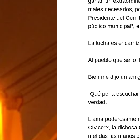
ganan un extraordina
males necesarios, por
Presidente del Comit
público municipal”, el
La lucha es encarniza
Al pueblo que se lo l
Bien me dijo un amig
¡Qué pena escuchar t
verdad.
Llama poderosamente
Cívico”?, la dichos
metidas las manos de