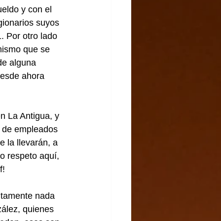
eldo y con el 
gionarios suyos 
. Por otro lado 
mismo que se 
de alguna 
 desde ahora 
n La Antigua, y 
a de empleados 
 la llevarán, a 
o respeto aquí, 
f!
utamente nada 
ález, quienes 