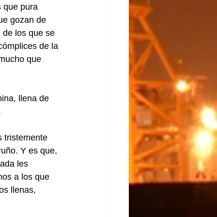
 que pura 
que gozan de 
, de los que se 
cómplices de la 
 mucho que 
ina, llena de 
.
tristemente 
ruño. Y es que, 
ada les 
mos a los que 
s llenas, 