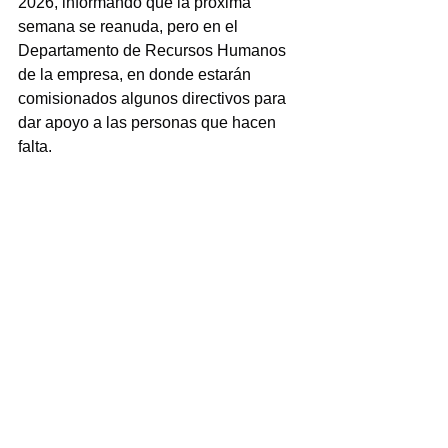
2026, informando que la próxima 
semana se reanuda, pero en el 
Departamento de Recursos Humanos 
de la empresa, en donde estarán 
comisionados algunos directivos para 
dar apoyo a las personas que hacen 
falta.
Por acuerdo de la asamblea se aprobó 
dispensar tres puntos del orden del día 
para pasar a la rifa de más de 150 
regalos electrodomésticos entre los 
asistentes a la asamblea
NOTICIAS
Ver todo