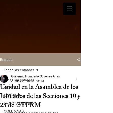
Entrada
Todas las entradas
Guillermo Humberto Gutierrez Arias
Todas las entradas
29 may
2 min de lectura
Unidad en la Asamblea de los
VIDEOS
Jubilados de las Secciones 10 y
NOTICIAS
23 del STPRM
LA NOTA DE HOY
COLUMNAS