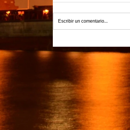
Escribir un comentario...
“Justicia para Zulema” piden
familiares y amigos