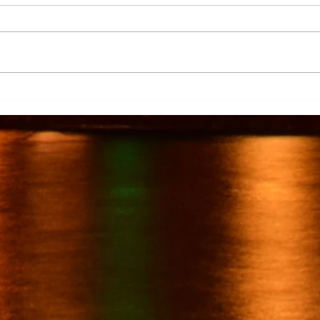
Más de 7 mil productores de
TecMi
caña afectados por el cierre del
Desa
Ingenio San Pedro