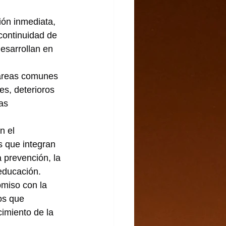
ión inmediata, 
 continuidad de 
esarrollan en 
, áreas comunes 
es, deterioros 
as 
n el 
s que integran 
 prevención, la 
educación.
omiso con la 
os que 
cimiento de la 