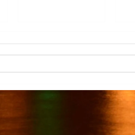
Más de 7 mil productores de
TecMi
caña afectados por el cierre del
Desa
Ingenio San Pedro