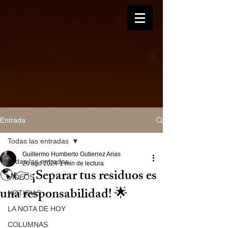
Entrada
Todas las entradas
Guillermo Humberto Gutierrez Arias
Todas las entradas
26 ago 2024
1 min de lectura
🌎👉 ¡Separar tus residuos es
VIDEOS
una responsabilidad! 🌟
NOTICIAS
LA NOTA DE HOY
COLUMNAS