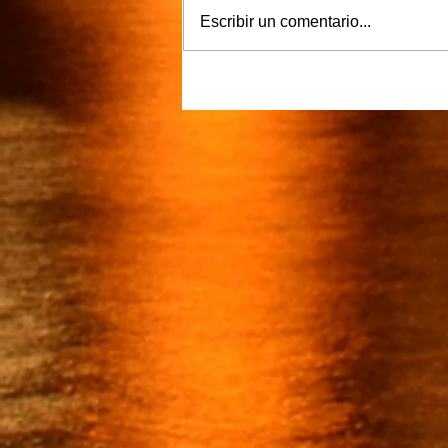
Escribir un comentario...
“Justicia para Zulema” piden
familiares y amigos