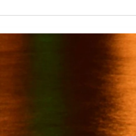
Más de 7 mil productores de
TecMi
caña afectados por el cierre del
Desa
Ingenio San Pedro