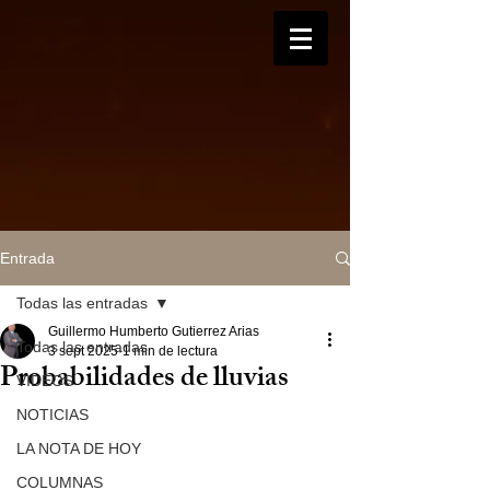
Entrada
Todas las entradas
Guillermo Humberto Gutierrez Arias
Todas las entradas
3 sept 2025
1 min de lectura
Probabilidades de lluvias
VIDEOS
NOTICIAS
LA NOTA DE HOY
COLUMNAS