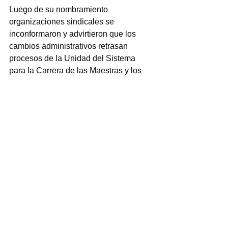
Luego de su nombramiento 
organizaciones sindicales se 
inconformaron y advirtieron que los 
cambios administrativos retrasan 
procesos de la Unidad del Sistema 
para la Carrera de las Maestras y los 
Maestros (USICAMM), afectando 
trámites que impactan directamente a 
miles de docentes veracruzanos.
Todo esto sucede mientras la 
administración estatal impulsa una 
política para sanear la nómina 
gubernamental y sus finanzas 
precisamente por ello, este caso 
representa una oportunidad para 
demostrar que la estrategia anunciada 
por la gobernadora Nahle no distingue 
cargos, grupos políticos ni cercanías 