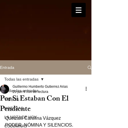
Entrada
Todas las entradas
Guillermo Humberto Gutierrez Arias
Todas las entradas
29 jun
4 min de lectura
Por Si Estaban Con El
VIDEOS
Pendiente
NOTICIAS
LA NOTA DE HOY
Quetzalli Carolina Vázquez
PODER, NÓMINA Y SILENCIOS.
COLUMNAS