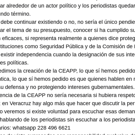
rar alrededor de un actor político y los periodistas queda
ndo término.
 debe continuar existiendo o no, no sería el único pendi
sar el tema de su presupuesto, conocer si ha cumplido su 
ficaces, si representa realmente a quienes dice proteger
stituciones como Seguridad Pública y de la Comisión de
 existir independencia cuando la designación de sus inte
s políticas.
pedimos la creación de la CEAPP, lo que sí hemos pedid
tica, lo que sí hemos pedido es que quienes hablen en 
su defensa y no protegiendo intereses gubernamentales.
tencia de la CEAPP no sería necesaria si hubiera respeto
co; en Veracruz hay algo más que hacer que discutir la p
o veremos si existe voluntad para escuchar esas demand
hablando de los periodistas sin escuchar a los periodist
rios: whatsapp 228 496 6621