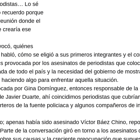
riodistas… Lo sé 
o recuerdo porque 
reunión donde el 
 crearía ese 
ocó, quiénes 
habló, cómo se eligió a sus primeros integrantes y el co
sis provocada por los asesinatos de periodistas que colo
ada de todo el país y la necesidad del gobierno de mostra
haciendo algo para enfrentar aquella situación.
ocada por Gina Domínguez, entonces responsable de la
de Javier Duarte, ahí coincidimos periodistas que cubría
rteros de la fuente policiaca y algunos compañeros de i
o; apenas había sido asesinado Víctor Báez Chino, repor
arte de la conversación giró en torno a los asesinatos d
sobre sus causas y la creciente preocupación que supue