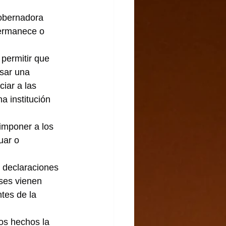
obernadora 
permanece o 
permitir que 
sar una 
iar a las 
a institución 
imponer a los 
uar o 
 declaraciones 
ses vienen 
tes de la 
os hechos la 