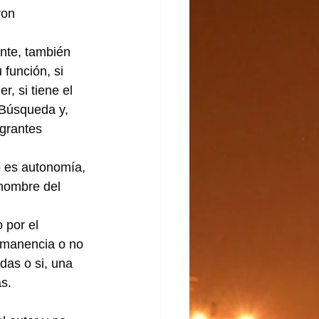
ron 
ente, también 
función, si 
, si tiene el 
 Búsqueda y, 
grantes 
o es autonomía, 
nombre del 
 por el 
ermanencia o no 
as o si, una 
as.