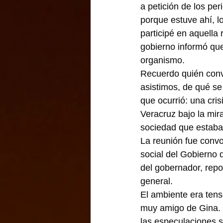
a petición de los pe
porque estuve ahí, l
participé en aquella 
gobierno informó que
organismo.
Recuerdo quién conv
asistimos, de qué se 
que ocurrió: una cri
Veracruz bajo la mir
sociedad que estaba 
La reunión fue conv
social del Gobierno 
del gobernador, repo
general.
El ambiente era tens
muy amigo de Gina. P
las especulaciones 