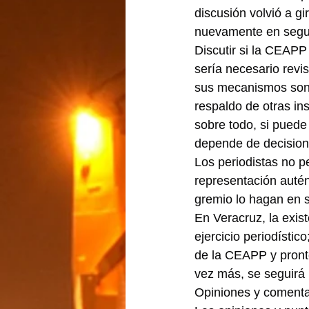
discusión volvió a gi
nuevamente en segu
Discutir si la CEAPP
sería necesario revi
sus mecanismos son e
respaldo de otras in
sobre todo, si puede
depende de decisione
Los periodistas no 
representación autén
gremio lo hagan en 
En Veracruz, la exis
ejercicio periodísti
de la CEAPP y pront
vez más, se seguirá 
Opiniones y comenta