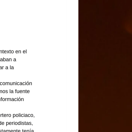
ntexto en el 
caban a 
r a la 
 comunicación 
mos la fuente 
nformación 
tero policiaco, 
e periodistas, 
stamente tenía 