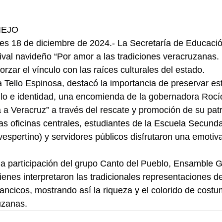
VIEJO
les 18 de diciembre de 2024.- La Secretaría de Educaci
tival navideño “Por amor a las tradiciones veracruzanas.
forzar el vínculo con las raíces culturales del estado.
a Tello Espinosa, destacó la importancia de preservar est
ullo e identidad, una encomienda de la gobernadora Rocí
a Veracruz” a través del rescate y promoción de su patr
as oficinas centrales, estudiantes de la Escuela Secund
vespertino) y servidores públicos disfrutaron una emotiv
la participación del grupo Canto del Pueblo, Ensamble Gal
uienes interpretaron las tradicionales representaciones 
lancicos, mostrando así la riqueza y el colorido de cost
uzanas.