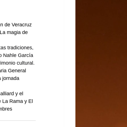
ón de Veracruz 
 La magia de 
as tradiciones, 
o Nahle García 
imonio cultural.
aria General 
a jornada 
liard y el 
de La Rama y El 
umbres 