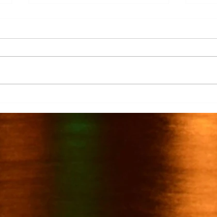
Más de 7 mil productores de
TecMi
caña afectados por el cierre del
Desa
Ingenio San Pedro