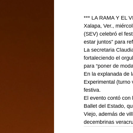
*** LA RAMA Y EL 
Xalapa, Ver., miérco
(SEV) celebró el fes
estar juntos” para re
La 
secretaria Claudi
fortaleciendo el org
para “poner de moda 
En la explanada de l
Experimental (turno 
festiva.
El evento contó con 
Ballet del Estado, q
Viejo, además de vil
decembrinas veracr