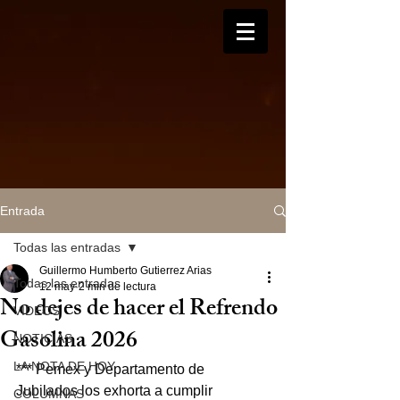
Entrada
Todas las entradas
Guillermo Humberto Gutierrez Arias
Todas las entradas
12 may
2 min de lectura
No dejes de hacer el Refrendo
VIDEOS
Gasolina 2026
NOTICIAS
LA NOTA DE HOY
*** Pemex y Departamento de 
Jubilados los exhorta a cumplir
COLUMNAS