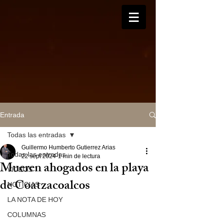
Entrada
Todas las entradas
Guillermo Humberto Gutierrez Arias
Todas las entradas
22 sept 2024
1 min de lectura
Mueren ahogados en la playa
VIDEOS
de Coatzacoalcos
NOTICIAS
LA NOTA DE HOY
COLUMNAS