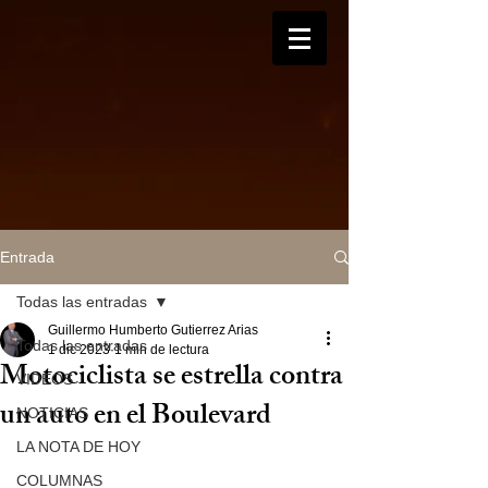
Entrada
Todas las entradas
Guillermo Humberto Gutierrez Arias
Todas las entradas
1 dic 2023
1 min de lectura
Motociclista se estrella contra
VIDEOS
un auto en el Boulevard
NOTICIAS
LA NOTA DE HOY
COLUMNAS