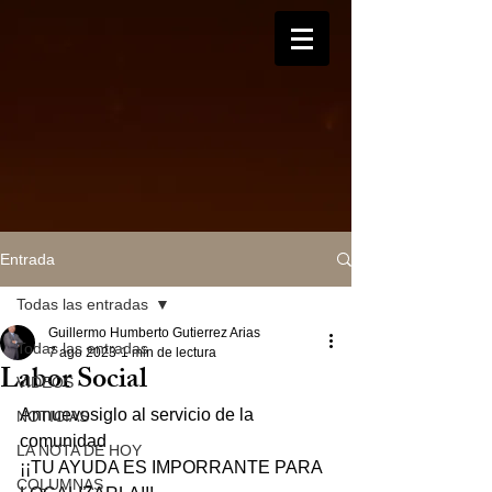
Entrada
Todas las entradas
Guillermo Humberto Gutierrez Arias
Todas las entradas
7 ago 2023
1 min de lectura
Labor Social
VIDEOS
Annuevosiglo al servicio de la 
NOTICIAS
comunidad
LA NOTA DE HOY
¡¡TU AYUDA ES IMPORRANTE PARA 
COLUMNAS