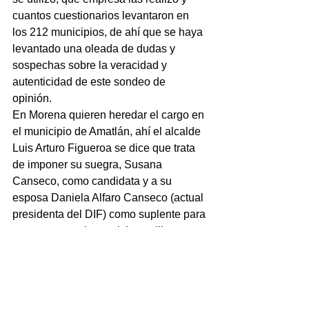
cuantos cuestionarios levantaron en 
los 212 municipios, de ahí que se haya 
levantado una oleada de dudas y 
sospechas sobre la veracidad y 
autenticidad de este sondeo de 
opinión.    
En Morena quieren heredar el cargo en 
el municipio de Amatlán, ahí el alcalde 
Luis Arturo Figueroa se dice que trata 
de imponer su suegra, Susana 
Canseco, como candidata y a su 
esposa Daniela Alfaro Canseco (actual 
presidenta del DIF) como suplente para 
este proceso electoral. Los militantes 
inconformes enviaron una carta a 
@LuisaAlcalde.
La puerta abierta para los arribistas es 
lo que está provocando escozor entre 