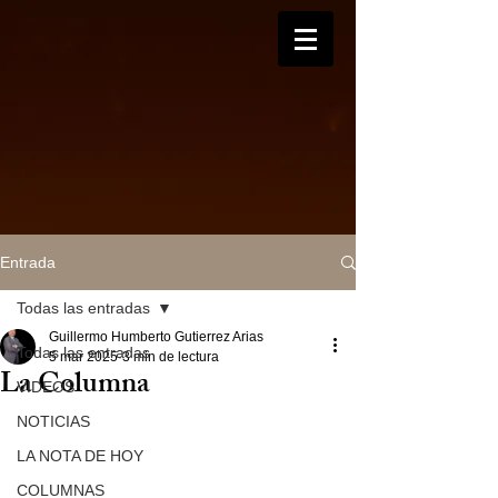
Entrada
Todas las entradas
Guillermo Humberto Gutierrez Arias
Todas las entradas
5 mar 2025
3 min de lectura
La Columna
VIDEOS
NOTICIAS
LA NOTA DE HOY
COLUMNAS