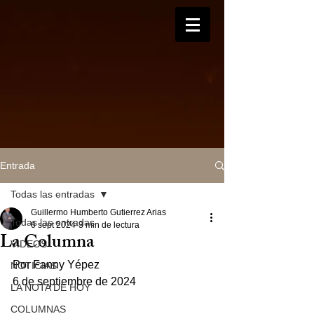
Entrada
Todas las entradas
Guillermo Humberto Gutierrez Arias
Todas las entradas
6 sept 2024
3 min de lectura
La Columna
VIDEOS
Por Fanny Yépez
NOTICIAS
6 de septiembre de 2024  
LA NOTA DE HOY
COLUMNAS