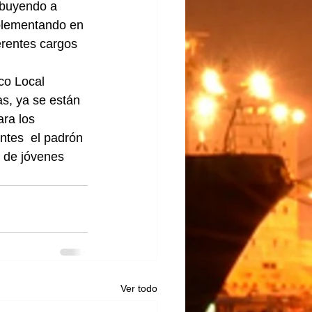
ibuyendo a 
mplementando en 
erentes cargos 
co Local 
as, ya se están 
ra los 
ntes  el padrón 
 de jóvenes 
Ver todo