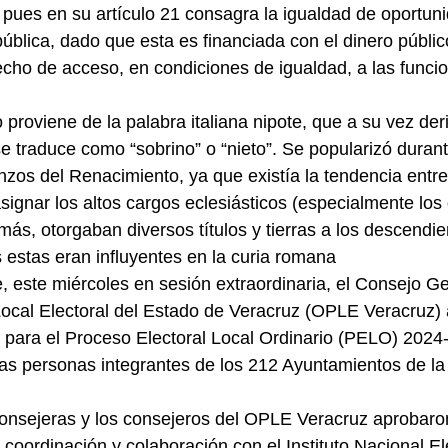
ues en su artículo 21 consagra la igualdad de oportuni
pública, dado que esta es financiada con el dinero públic
echo de acceso, en condiciones de igualdad, a las funcio
proviene de la palabra italiana nipote, que a su vez der
e traduce como “sobrino” o “nieto”. Se popularizó durante
os del Renacimiento, ya que existía la tendencia entre
 asignar los altos cargos eclesiásticos (especialmente los
más, otorgaban diversos títulos y tierras a los descendie
s estas eran influyentes en la curia romana
, este miércoles en sesión extraordinaria, el Consejo Ge
ocal Electoral del Estado de Veracruz (OPLE Veracruz) 
l para el Proceso Electoral Local Ordinario (PELO) 2024-
as personas integrantes de los 212 Ayuntamientos de la
consejeras y los consejeros del OPLE Veracruz aprobaron 
coordinación y colaboración con el Instituto Nacional Ele