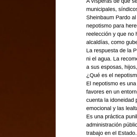
A vísperas de que se
municipales, síndico
Sheinbaum Pardo al s
nepotismo para hered
reelección y que no 
alcaldías, como gube
La respuesta de la P
ni el agua. La recom
a sus esposas, hijos
¿Qué es el nepotis
El nepotismo es una
favores en un entorn
cuenta la idoneidad 
emocional y las leal
Es una práctica puni
administración públi
trabajo en el Estado.