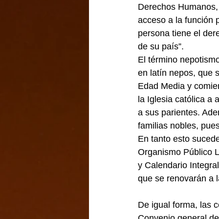
Derechos Humanos, p
acceso a la función 
persona tiene el der
de su país”.
El término nepotismo 
en latín nepos, que s
Edad Media y comienz
la Iglesia católica a
a sus parientes. Ade
familias nobles, pue
En tanto esto sucede
Organismo Público L
y Calendario Integra
que se renovarán a l
De igual forma, las 
Convenio general de 