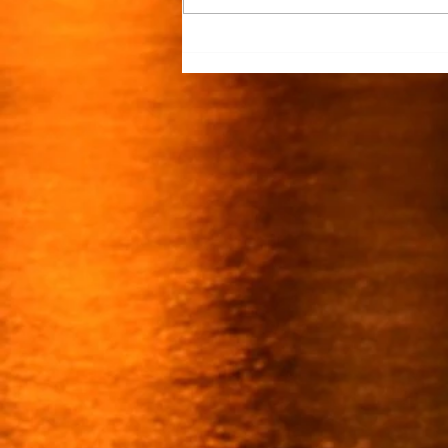
“Justicia para Zulema” piden
familiares y amigos