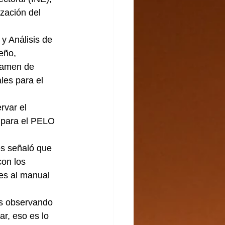
ización del 
y Análisis de 
eño, 
examen de 
les para el 
rvar el 
, para el PELO 
es señaló que 
con los 
es al manual 
os observando 
r, eso es lo 