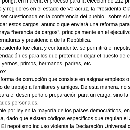
 ponga en marcha el proceso para la elección de 212 pr
s y regidores en el estado de Veracruz, la Presidenta Cl
er cuestionada en la conferencia del pueblo,  sobre si se
ar estos cargos  anuncio que enviará una reforma para 
haya “herencia de cargos”, principalmente en el ejecutivo
rnaturas y presidencia de la República.
residenta fue clara y contundente, se permitirá el nepot
endación es para los que pretenden dejar el puesto de e
, yernos, primos, hermanos, padres, etc.
mo?
 forma de corrupción que consiste en asignar empleos o
o de trabajo a familiares y amigos. De esta manera, no 
para el desempeño o preparación para un cargo, sino la 
tades personales.
ble por ley en la mayoría de los países democráticos, en 
ca, dado que existen códigos específicos que regulan el 
 El nepotismo incluso violenta la Declaración Universal d