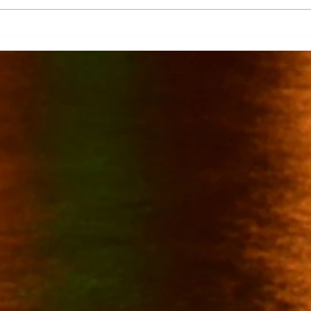
Más de 7 mil productores de
TecMi
caña afectados por el cierre del
Desa
Ingenio San Pedro