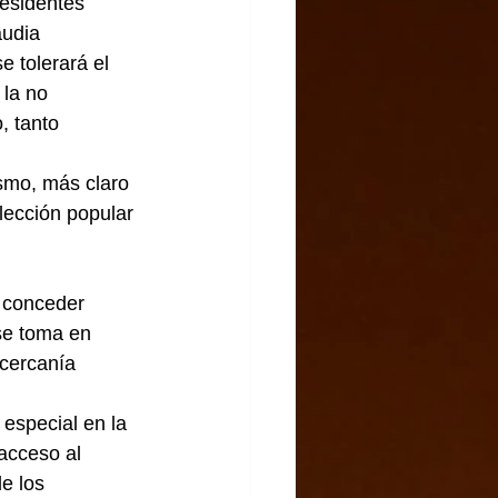
esidentes 
audia 
 tolerará el 
la no 
, tanto 
ismo, más claro 
lección popular 
 conceder 
se toma en 
cercanía 
especial en la 
acceso al 
e los 