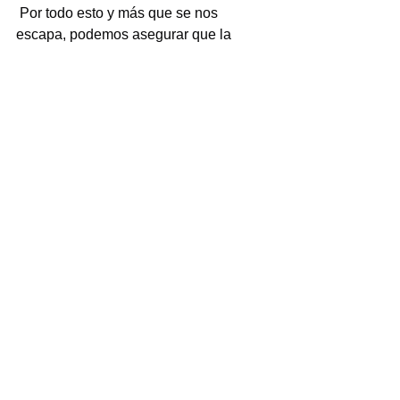
 Por todo esto y más que se nos 
escapa, podemos asegurar que la 
Comisión Estatal para la Atención y 
Protección de los Periodistas (CEAPP) 
en Veracruz, enfrenta un amplio 
rechazo y cuestionamiento por parte 
del gremio periodístico.
 Muchos comunicadores consideran 
que el organismo no funciona, 
argumentando que opera como una 
pesada carga burocrática, donde hasta 
el 94.8% del presupuesto se destina a 
nóminas, dejando una mínima fracción 
para la protección real de los 
reporteros.
 ¿Qué es lo que falla?
¿Quién o quienes no le están 
cumpliendo a la gobernadora y a 
Veracruz?