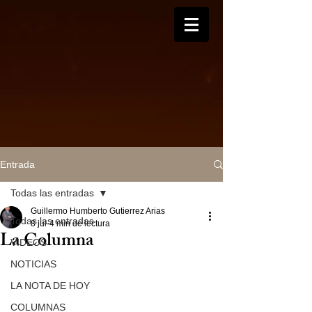
Entrada
Todas las entradas
Guillermo Humberto Gutierrez Arias
Todas las entradas
8 jul
4 min de lectura
La Columna
VIDEOS
NOTICIAS
LA NOTA DE HOY
COLUMNAS