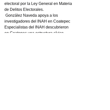
electoral por la Ley General en Materia 
de Delitos Electorales.
 González Naveda apoya a los 
investigadores del INAH en Coatepec
Especialistas del INAH descubrieron 
en Coatepec una estructura cívico-
ceremonial y un monolito de casi 2 
metros de altura de aproximadamente 
1,400 años de antigüedad (periodo 
Clásico Temprano, 200-600 d.C.). El 
hallazgo ocurrió en el fraccionamiento 
San Lucas, en las inmediaciones de 
Campo Viejo, y destaca por poseer 
rasgos mayas poco comunes en la 
región central de Veracruz.
 Precisamente hasta allá acudió en 
diputado federal, Adrián González 
Naveda. El legislador de la región está 
sumamente interesado en que estos 