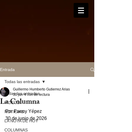
Entrada
Todas las entradas
Guillermo Humberto Gutierrez Arias
Todas las entradas
30 jun
4 min de lectura
La Columna
VIDEOS
Por Fanny Yépez
NOTICIAS
30 de junio de 2026
LA NOTA DE HOY
COLUMNAS