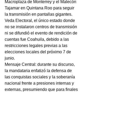
Macroplaza de Monterrey y el Malecón 
Tajamar en Quintana Roo para seguir 
la transmisión en pantallas gigantes.
Veda Electoral, el único estado donde 
no se instalaron centros de transmisión 
ni se difundió el evento de rendición de 
cuentas fue Coahuila, debido a las 
restricciones legales previas a las 
elecciones locales del próximo 7 de 
junio.
Mensaje Central: durante su discurso, 
la mandataria enfatizó la defensa de 
las conquistas sociales y la soberanía 
nacional frente a presiones internas y 
externas, presumiendo que para finales 
de este año los Programas para el 
Bienestar alcanzarán una inversión 
histórica de un billón tres mil millones 
de pesos.