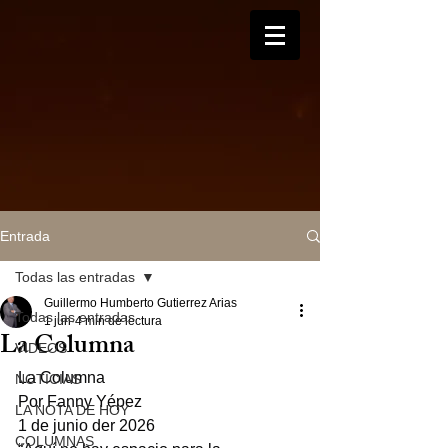
Entrada
Todas las entradas
Guillermo Humberto Gutierrez Arias
Todas las entradas
1 jun
4 min de lectura
La Columna
VIDEOS
La Columna
NOTICIAS
Por Fanny Yépez
LA NOTA DE HOY
1 de junio der 2026
COLUMNAS