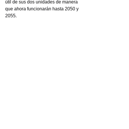
útil de sus dos unidades de manera 
que ahora funcionarán hasta 2050 y 
2055.
Las autoridades deben atender de 
inmediato las denuncias sobre la 
seguridad en la Central 
Nucleoeléctrica Laguna Verde, para 
prevenir incidentes de impacto 
catastrófico, mitigar riesgos a la salud 
pública por radiación ionizante y 
garantizar la tranquilidad de las 
comunidades cercanas, mediante 
transparencia institucional.
El marco legal y técnico recae 
principalmente en la Comisión Federal 
de Electricidad (CFE) y en órganos 
reguladores independientes como la 
Comisión Nacional de Seguridad 
Nuclear y Salvaguardias (CNSNS), 