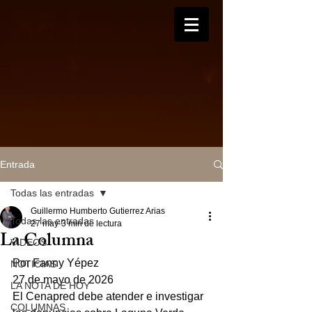
Entrada
Todas las entradas
Guillermo Humberto Gutierrez Arias
Todas las entradas
27 may
3 min de lectura
La Columna
VIDEOS
Por Fanny Yépez
NOTICIAS
27 de mayo de 2026
LA NOTA DE HOY
El Cenapred debe atender e investigar 
COLUMNAS