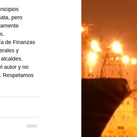
nicipios 
ata, pero 
ctamente 
s.
ía de Finanzas 
erales y 
 alcaldes.
l autor y no 
lo. Respetamos 