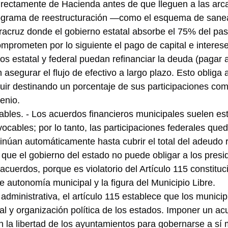
irectamente de Hacienda antes de que lleguen a las arca
rograma de reestructuración —como el esquema de sane
acruz donde el gobierno estatal absorbe el 75% del pas
omprometen por lo siguiente el pago de capital e interes
os estatal y federal puedan refinanciar la deuda (pagar 
n asegurar el flujo de efectivo a largo plazo. Esto obliga a
ir destinando un porcentaje de sus participaciones com
enio.
ables. - Los acuerdos financieros municipales suelen es
vocables; por lo tanto, las participaciones federales qued
inúan automáticamente hasta cubrir el total del adeudo 
 que el gobierno del estado no puede obligar a los presi
acuerdos, porque es violatorio del Artículo 115 constituc
de autonomía municipal y la figura del Municipio Libre.
administrativa, el artículo 115 establece que los municip
orial y organización política de los estados. Imponer un a
n la libertad de los ayuntamientos para gobernarse a sí