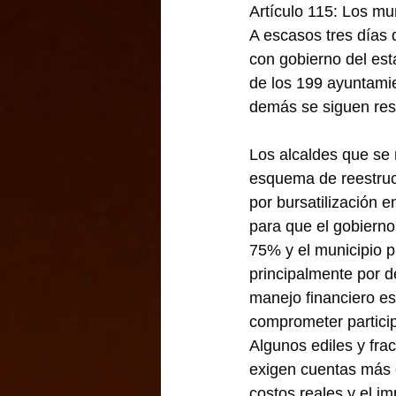
Artículo 115: Los mu
A escasos tres días 
con gobierno del est
de los 199 ayuntami
demás se siguen resi
Los alcaldes que se r
esquema de reestruc
por bursatilización 
para que el gobierno
75% y el municipio 
principalmente por d
manejo financiero es
comprometer particip
Algunos ediles y frac
exigen cuentas más c
costos reales y el i