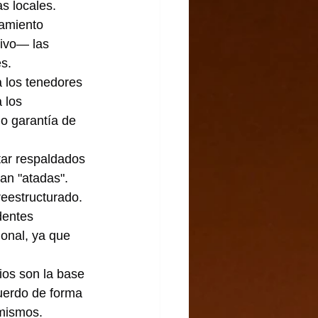
s locales.
amiento 
ivo— las 
es.
a los tenedores 
 los 
o garantía de 
tar respaldados 
an "atadas". 
reestructurado.
dentes 
ional, ya que 
ios son la base 
cuerdo de forma 
 mismos.