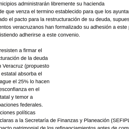
nicipios administrarán libremente su hacienda
de que venza el termino establecido para que los ayunta
ado el pacto para la restructuración de su deuda, supu
entos veracruzanos han formalizado su adhesión a este 
stiendo adherirse a este convenio.
esisten a firmar el 
turación de la deuda 
en Veracruz (propuesto 
 estatal absorba el 
pague el 25% lo hacen 
esconfianza en el 
tatal y temor a 
aciones federales.
ciones políticas 
laras a la Secretaría de Finanzas y Planeación (SEFIPL
mpacto patrimonial de los refinanciamientos antes de com