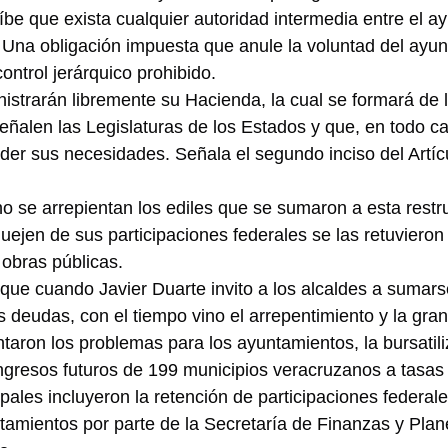
íbe que exista cualquier autoridad intermedia entre el ay
 Una obligación impuesta que anule la voluntad del ayu
ntrol jerárquico prohibido.
istrarán libremente su Hacienda, la cual se formará de l
eñalen las Legislaturas de los Estados y que, en todo ca
nder sus necesidades. Señala el segundo inciso del Artíc
no se arrepientan los ediles que se sumaron a esta restru
ejen de sus participaciones federales se las retuvieron
 obras públicas.
ue cuando Javier Duarte invito a los alcaldes a sumarse
us deudas, con el tiempo vino el arrepentimiento y la gra
taron los problemas para los ayuntamientos, la bursatili
ngresos futuros de 199 municipios veracruzanos a tasas
pales incluyeron la retención de participaciones federale
tamientos por parte de la Secretaría de Finanzas y Plan