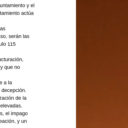
untamiento y el 
ntamiento actúa 
as 
so, serán las 
ulo 115 
cturación, 
 y que no 
 a la 
n decepción.
zación de la 
 elevadas.
s, el impago 
eación, y un 