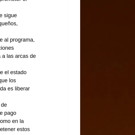
e sigue 
queños, 
e al programa, 
iones 
 a las arcas de 
e el estado 
que los 
da es liberar 
 de 
de pago 
como en la 
retener estos 