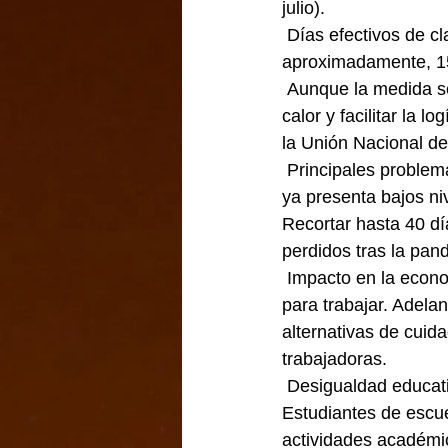
julio).
 Días efectivos de clase, se estima una reducción de los habituales 190 días 
aproximadamente, 159
 Aunque la medida se planteó originalmente, para proteger a los estudiantes de las olas de 
calor y facilitar la 
la Unión Nacional de
 Principales problemas identificados, como el agravamiento del rezago educativo. México 
ya presenta bajos n
Recortar hasta 40 día
perdidos tras la pan
 Impacto en la economía familiar y cuidados, muchas familias dependen del horario escolar 
para trabajar. Adela
alternativas de cuid
trabajadoras.
 Desigualdad educat
Estudiantes de escu
actividades académic