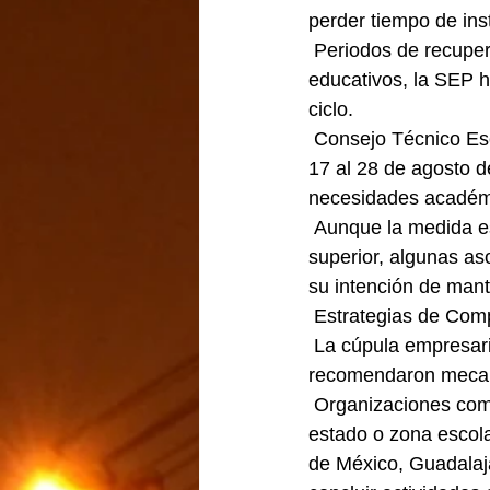
perder tiempo de ins
 Periodos de recuperación, para compensar el tiempo recortado y evitar rezagos 
educativos, la SEP ha
ciclo.
 Consejo Técnico Escolar, del 10 al 14 de agosto de 2026. Semanas de reforzamiento: Del 
17 al 28 de agosto d
necesidades académi
 Aunque la medida es oficial para escuelas públicas y privadas de nivel básico y media 
superior, algunas as
su intención de mant
 Estrategias de Co
 La cúpula empresarial ya entró al debate sobre la reducción del ciclo lectivo y los patrones 
recomendaron mecan
 Organizaciones como Coparmex sugieren implementar soluciones diferenciadas por 
estado o zona escol
de México, Guadalaja