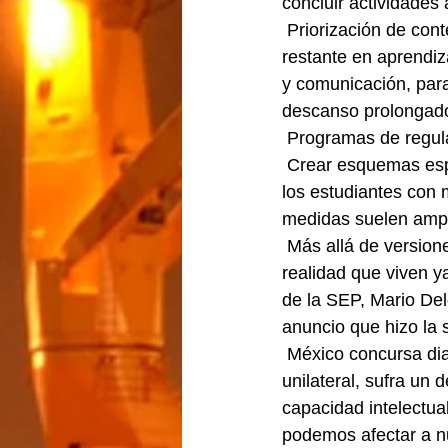
concluir actividades
 Priorización de contenidos fundamentales. - se recomienda centrar el tiempo lectivo 
restante en aprendiz
y comunicación, para
descanso prolongad
 Programas de regul
 Crear esquemas específicos de nivelación para combatir el rezago educativo y atender a 
los estudiantes con 
medidas suelen ampl
 Más allá de versiones en contra de las medidas oficiales, lo que aquí se describe es la 
realidad que viven ya
de la SEP, Mario Del
anuncio que hizo la
 México concursa diariamente a nivel mundial y no es posible que, por una decisión 
unilateral, sufra un 
capacidad intelectua
podemos afectar a nu