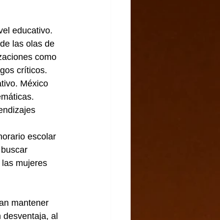
vel educativo.
nizaciones como 
os críticos.
máticas. 
endizajes 
 buscar 
 las mujeres 
ían mantener 
 desventaja, al 