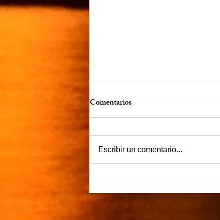
Comentarios
Víctor Murguía
Escribir un comentario...