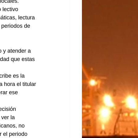
locales.
ticas, lectura 
 periodos de 
ldad que estas 
hora el titular 
rar ese 
ver la 
icanos, no 
 el periodo 