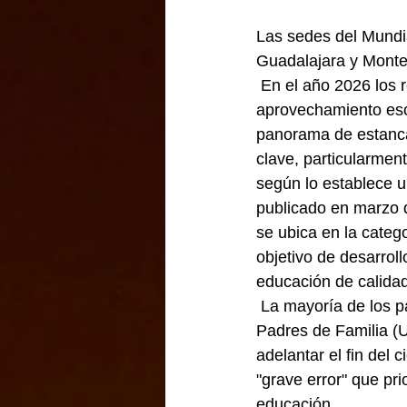
Las sedes del Mundi
Guadalajara y Monte
 En el año 2026 los reportes sobre el 
aprovechamiento esc
panorama de estanca
clave, particularmen
según lo establece 
publicado en marzo 
se ubica en la catego
objetivo de desarroll
educación de calidad
 La mayoría de los padres de familia y organizaciones civiles, como la Unión Nacional de 
Padres de Familia (U
adelantar el fin del
"grave error" que pri
educación.