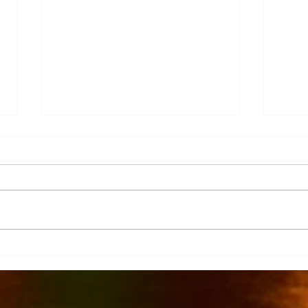
Más 
La Columna