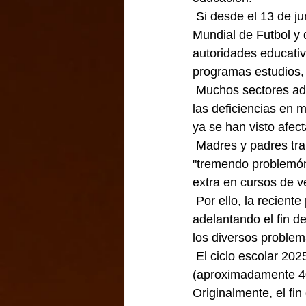
 Si desde el 13 de junio del 2018 se sabía que en México se celebraría parte de la copa 
Mundial de Futbol y 
autoridades educativ
programas estudios, q
 Muchos sectores advierten que recortar entre cinco y siete semanas de clases, agravará 
las deficiencias en 
ya se han visto afec
 Madres y padres trabajadores, señalan que, vacaciones de casi tres meses representan un 
"tremendo problemón"
extra en cursos de v
 Por ello, la reciente propuesta de reducir el ciclo escolar 2025-2026 en México —
adelantando el fin d
los diversos problem
 El ciclo escolar 2025-2026 en México se reducirá un poco más de un mes, 
(aproximadamente 40 
Originalmente, el fin