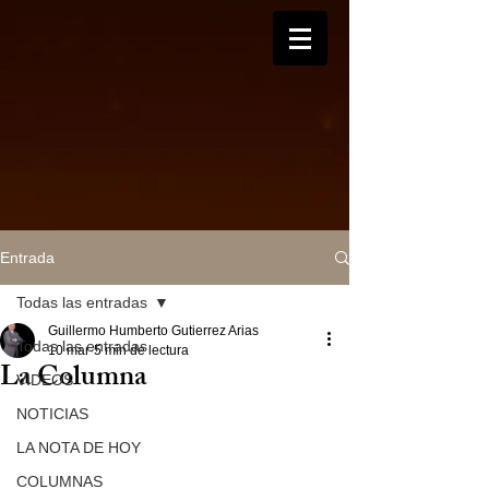
Entrada
Todas las entradas
Guillermo Humberto Gutierrez Arias
Todas las entradas
10 mar
5 min de lectura
La Columna
VIDEOS
NOTICIAS
LA NOTA DE HOY
COLUMNAS