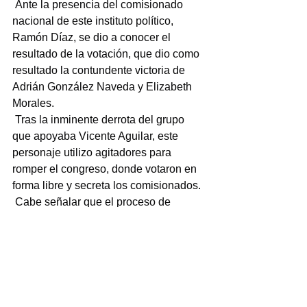
 Ante la presencia del comisionado 
nacional de este instituto político, 
Ramón Díaz, se dio a conocer el 
resultado de la votación, que dio como 
resultado la contundente victoria de 
Adrián González Naveda y Elizabeth 
Morales.
 Tras la inminente derrota del grupo 
que apoyaba Vicente Aguilar, este 
personaje utilizo agitadores para 
romper el congreso, donde votaron en 
forma libre y secreta los comisionados.
 Cabe señalar que el proceso de 
votación se video grabó, material que 
será utilizado como prueba de que el 
proceso se desarrolló en forma 
transparente y apegado a los estatutos 
internos que establece el Partido del 
Trabajo.