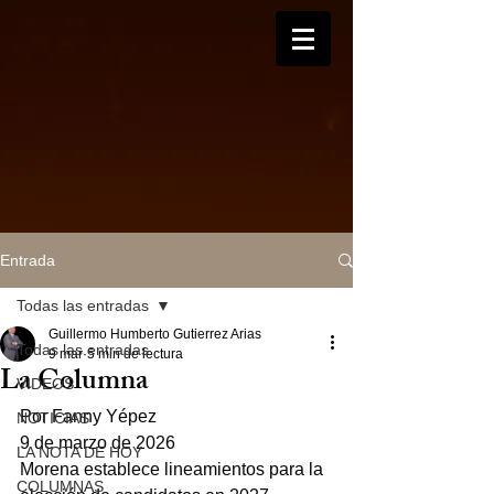
Entrada
Todas las entradas
Guillermo Humberto Gutierrez Arias
Todas las entradas
9 mar
5 min de lectura
La Columna
VIDEOS
Por Fanny Yépez
NOTICIAS
9 de marzo de 2026
LA NOTA DE HOY
Morena establece lineamientos para la 
COLUMNAS