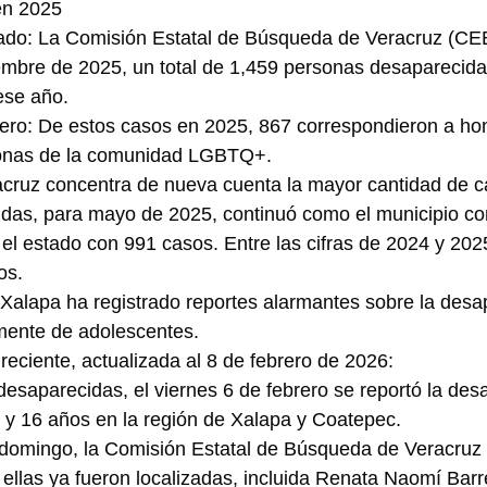
en 2025
mado: La Comisión Estatal de Búsqueda de Veracruz (CEB
embre de 2025, un total de 1,459 personas desaparecida
ese año.
nero: De estos casos en 2025, 867 correspondieron a ho
sonas de la comunidad LGBTQ+.
acruz concentra de nueva cuenta la mayor cantidad de c
das, para mayo de 2025, continuó como el municipio co
l estado con 991 casos. Entre las cifras de 2024 y 2025
os.
, Xalapa ha registrado reportes alarmantes sobre la desa
rmente de adolescentes.
reciente, actualizada al 8 de febrero de 2026:
esaparecidas, el viernes 6 de febrero se reportó la desa
 y 16 años en la región de Xalapa y Coatepec.
domingo, la Comisión Estatal de Búsqueda de Veracruz
 ellas ya fueron localizadas, incluida Renata Naomí Barr