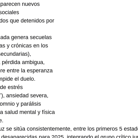
 aparecen nuevos 
sociales
os que detenidos por 
zada genera secuelas 
as y crónicas en los 
secundarias), 
a pérdida ambigua, 
re entre la esperanza 
mpide el duelo. 
de estrés 
), ansiedad severa, 
omnio y parálisis 
la salud mental y física 
e.
uz se sitúa consistentemente, entre los primeros 5 esta
esaparecidas para 2025, integrando el grupo crítico jun