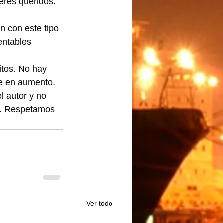
seres queridos. 
n con este tipo 
entables 
itos. No hay 
ue en aumento.
l autor y no 
lo. Respetamos 
Ver todo