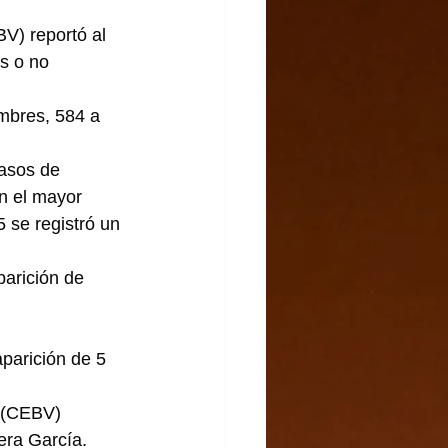
V) reportó al 
s o no 
mbres, 584 a 
asos de 
n el mayor 
 se registró un 
parición de 
parición de 5 
 (CEBV) 
era García.