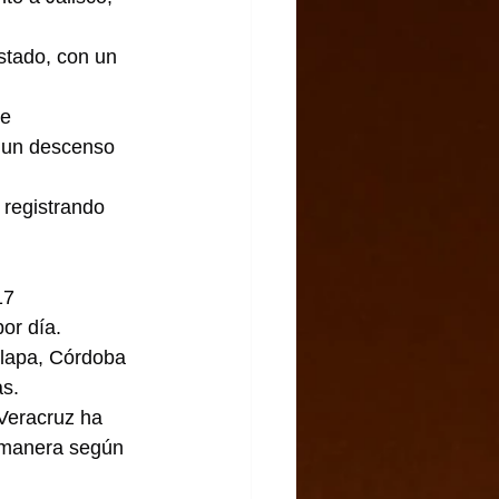
stado, con un 
e 
n un descenso 
 registrando 
17 
or día.
alapa, Córdoba 
s.
Veracruz ha 
e manera según 