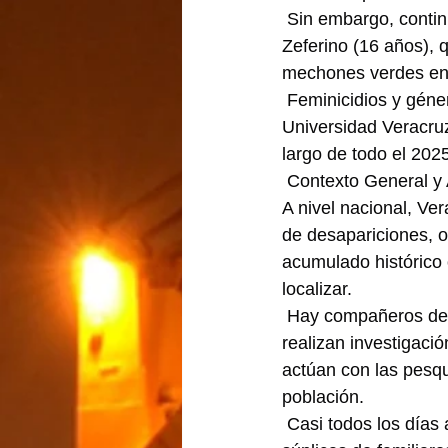
 Sin embargo, contin
Zeferino (16 años), q
mechones verdes en 
 Feminicidios y géner
Universidad Veracruz
largo de todo el 202
 Contexto General 
A nivel nacional, Ve
de desapariciones, o
acumulado histórico 
localizar.
 Hay compañeros de l
realizan investigació
actúan con las pesqu
población.
 Casi todos los día