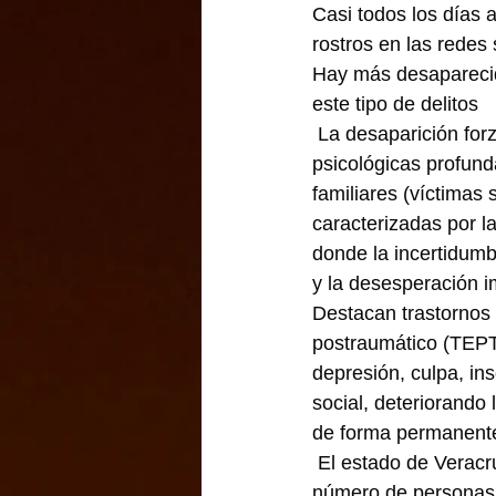
Casi todos los días
rostros en las redes 
Hay más desaparecid
este tipo de delitos
 La desaparición for
psicológicas profund
familiares (víctimas 
caracterizadas por l
donde la incertidumb
y la desesperación i
Destacan trastornos 
postraumático (TEPT
depresión, culpa, ins
social, deteriorando 
de forma permanent
 El estado de Veracr
número de personas d