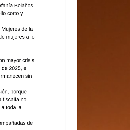
efanía Bolaños 
lo corto y 
 Mujeres de la 
e mujeres a lo 
on mayor crisis 
 de 2025, el 
permanecen sin 
sión, porque 
 fiscalía no 
a toda la 
acompañadas de 