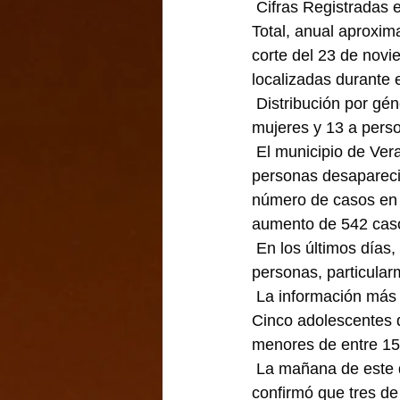
 Cifras Registradas 
Total, anual aproxi
corte del 23 de novi
localizadas durante 
 Distribución por gé
mujeres y 13 a per
 El municipio de Ver
personas desapareci
número de casos en e
aumento de 542 cas
 En los últimos días
personas, particula
 La información más 
Cinco adolescentes d
menores de entre 15
 La mañana de este 
confirmó que tres de