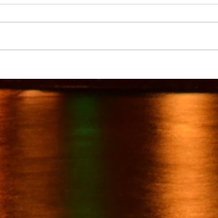
Más de 7 mil productores de
TecMi
caña afectados por el cierre del
Desa
Ingenio San Pedro