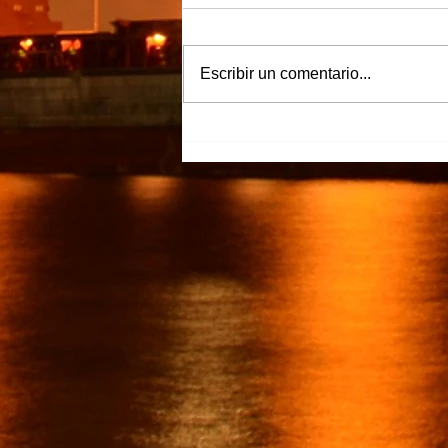
Escribir un comentario...
“Justicia para Zulema” piden
familiares y amigos