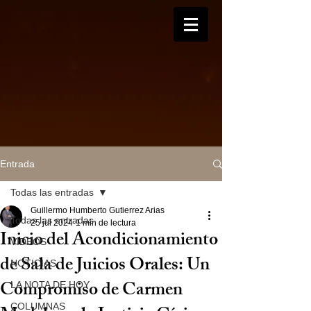
Entrada
Todas las entradas
Guillermo Humberto Gutierrez Arias
Todas las entradas
25 jul 2024
1 min de lectura
Inicio del Acondicionamiento
VIDEOS
de Sala de Juicios Orales: Un
NOTICIAS
Compromiso de Carmen
LA NOTA DE HOY
COLUMNAS