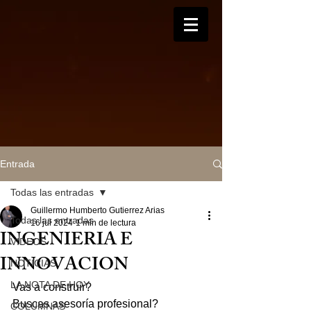
Entrada
Todas las entradas
Guillermo Humberto Gutierrez Arias
Todas las entradas
16 jul 2024
1 min de lectura
INGENIERIA E
VIDEOS
INNOVACION
NOTICIAS
LA NOTA DE HOY
Vas a construir?
Buscas asesoría profesional?
COLUMNAS