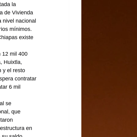
ada la 
a de Vivienda 
 nivel nacional 
rios mínimos. 
hiapas existe 
 12 mil 400 
 Huixtla, 
y el resto 
spera contratar 
tar 6 mil 
al se 
onal, que 
taron 
estructura en 
 su saldo.