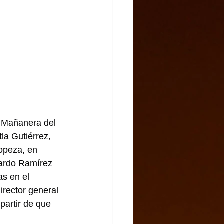
 Mañanera del 
a Gutiérrez, 
opeza, en 
uardo Ramírez 
as en el 
irector general 
partir de que 