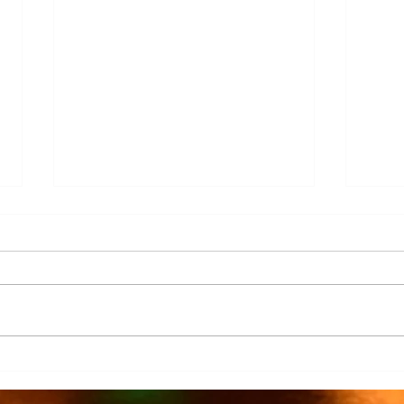
Más de 7 mil productores de
TecMi
caña afectados por el cierre del
Desa