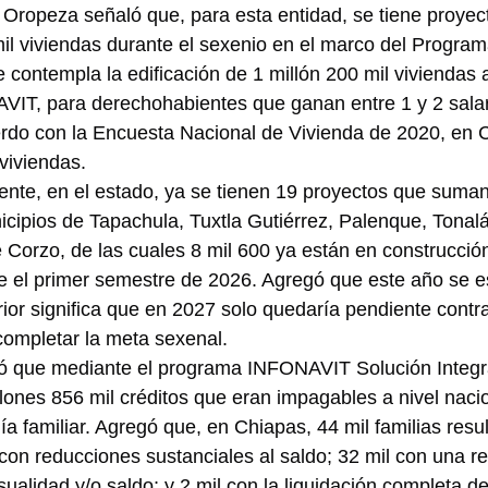
Oropeza señaló que, para esta entidad, se tiene proyect
il viviendas durante el sexenio en el marco del Program
 contempla la edificación de 1 millón 200 mil viviendas a
AVIT, para derechohabientes que ganan entre 1 y 2 sala
rdo con la Encuesta Nacional de Vivienda de 2020, en C
 viviendas.
nte, en el estado, ya se tienen 19 proyectos que suman
icipios de Tapachula, Tuxtla Gutiérrez, Palenque, Tonalá,
Corzo, de las cuales 8 mil 600 ya están en construcción 
te el primer semestre de 2026. Agregó que este año se e
rior significa que en 2027 solo quedaría pendiente contra
completar la meta sexenal.
aló que mediante el programa INFONAVIT Solución Integr
llones 856 mil créditos que eran impagables a nivel naci
a familiar. Agregó que, en Chiapas, 44 mil familias resul
 con reducciones sustanciales al saldo; 32 mil con una re
ualidad y/o saldo; y 2 mil con la liquidación completa de