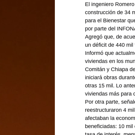
El ingeniero Romero 
construcción de 34 m
para el Bienestar que
por parte del INFON
Agregó que, de acue
un déficit de 440 mil
Informó que actualme
viviendas en los mun
Comitán y Chiapa de 
iniciará obras duran
otras 15 mil. Lo ante
viviendas más para 
Por otra parte, señ
reestructuraron 4 mi
afectaban la economí
beneficiadas: 10 mil
tasa de interés, mens