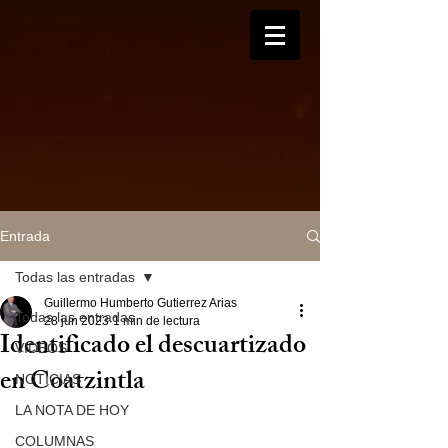
Entrada
Todas las entradas
Guillermo Humberto Gutierrez Arias
Todas las entradas
28 jun 2023
1 min de lectura
Identificado el descuartizado
VIDEOS
en Coatzintla
NOTICIAS
LA NOTA DE HOY
COLUMNAS