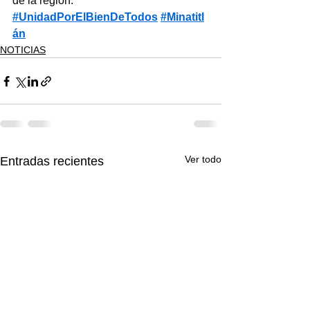
de la región.
#UnidadPorElBienDeTodos
#Minatitl
án
NOTICIAS
Ver todo
Entradas recientes