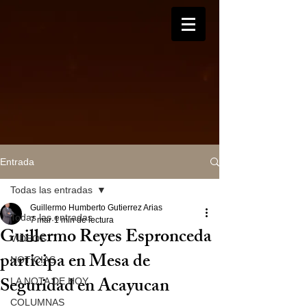
Entrada
Todas las entradas
Guillermo Humberto Gutierrez Arias
Todas las entradas
7 mar
1 min de lectura
Guillermo Reyes Espronceda
VIDEOS
participa en Mesa de
NOTICIAS
Seguridad en Acayucan
LA NOTA DE HOY
COLUMNAS