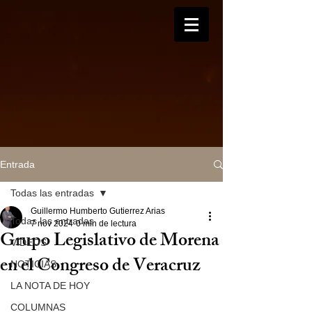
Entrada
Todas las entradas
Guillermo Humberto Gutierrez Arias
Todas las entradas
7 nov 2024
0 min de lectura
Grupo Legislativo de Morena
VIDEOS
en el Congreso de Veracruz
NOTICIAS
LA NOTA DE HOY
COLUMNAS