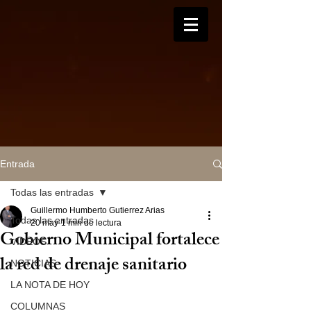
Entrada
Todas las entradas
Guillermo Humberto Gutierrez Arias
Todas las entradas
20 may
1 min de lectura
Gobierno Municipal fortalece
VIDEOS
la red de drenaje sanitario
NOTICIAS
LA NOTA DE HOY
COLUMNAS