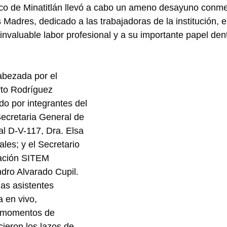
gico de Minatitlán llevó a cabo un ameno desayuno conm
 Madres, dedicado a las trabajadoras de la institución, e
nvaluable labor profesional y a su importante papel dentr
abezada por el 
erto Rodríguez 
o por integrantes del 
Secretaria General de 
al D-V-117, Dra. Elsa 
es; y el Secretario 
ación SITEM 
andro Alvarado Cupil.
las asistentes 
 en vivo, 
 momentos de 
cieron los lazos de 