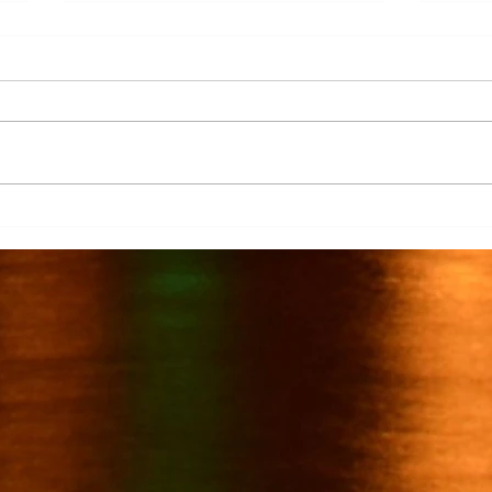
Más de 7 mil productores de
TecMi
caña afectados por el cierre del
Desa
Ingenio San Pedro