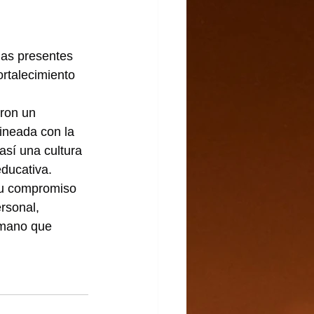
las presentes 
ortalecimiento 
eron un 
lineada con la 
así una cultura 
educativa.
 su compromiso 
rsonal, 
umano que 