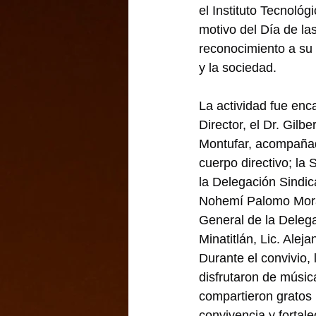
el Instituto Tecnoló
motivo del Día de las
reconocimiento a su i
y la sociedad.
La actividad fue enc
Director, el Dr. Gilb
Montufar, acompañad
cuerpo directivo; la 
la Delegación Sindic
Nohemí Palomo Moral
General de la Deleg
Minatitlán, Lic. Alej
Durante el convivio, 
disfrutaron de música
compartieron gratos
convivencia y fortale