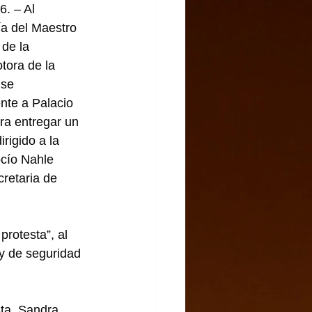
. – Al 
ía del Maestro 
 de la 
ora de la 
se 
nte a Palacio 
ra entregar un 
irigido a la 
cío Nahle 
cretaria de 
rotesta”, al 
y de seguridad 
ta, Sandra 