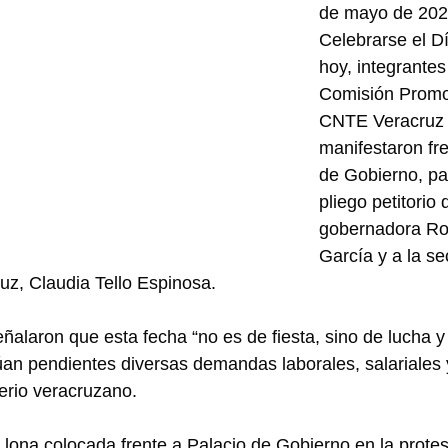
de mayo de 2026
Celebrarse el D
hoy, integrantes
Comisión Promot
CNTE Veracruz 
manifestaron fre
de Gobierno, pa
pliego petitorio d
gobernadora Ro
García y a la se
uz, Claudia Tello Espinosa.
alaron que esta fecha “no es de fiesta, sino de lucha y p
an pendientes diversas demandas laborales, salariales 
terio veracruzano.
lona colocada frente a Palacio de Gobierno en la protes