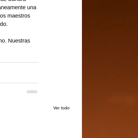
táneamente una 
los maestros 
do.
no. Nuestras 
Ver todo