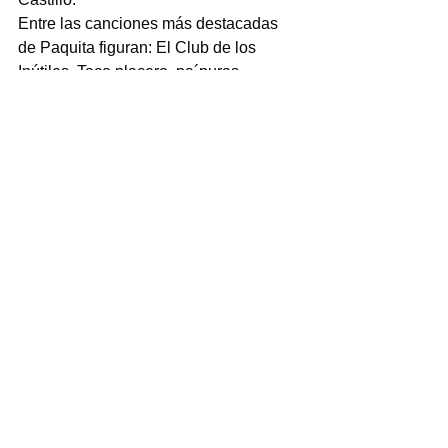
Entre las canciones más destacadas 
de Paquita figuran: El Club de los 
Inútiles, Taco placero, pa´puras 
vergüenzas, Duro y contra ellos, ¿Me 
estas oyendo inútil?, Las mujeres 
mandan, entre otras.
NOTICIAS
Ver todo
Entradas recientes