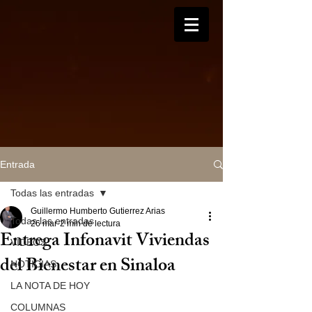
Entrada
Todas las entradas
Guillermo Humberto Gutierrez Arias
Todas las entradas
26 mar
2 min de lectura
Entrega Infonavit Viviendas
VIDEOS
del Bienestar en Sinaloa
NOTICIAS
LA NOTA DE HOY
COLUMNAS