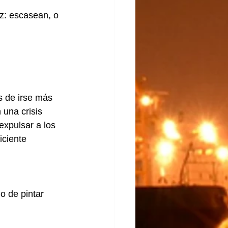
z: escasean, o 
s de irse más 
una crisis 
expulsar a los 
iciente 
o de pintar 