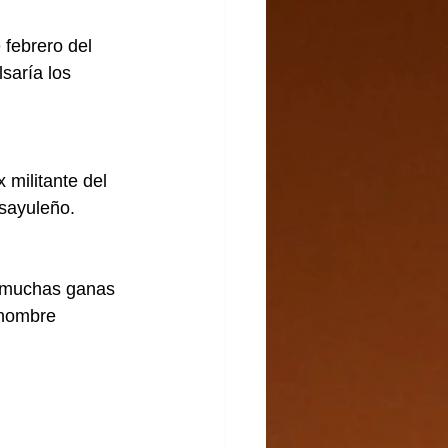
 febrero del 
saría los 
militante del 
 sayuleño.
e muchas ganas 
 nombre 