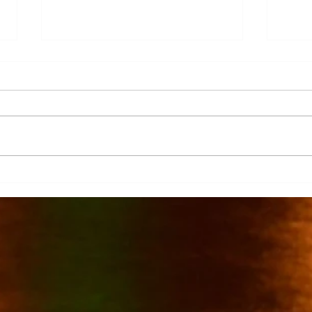
Más de 7 mil productores de
TecMi
caña afectados por el cierre del
Desa
Ingenio San Pedro