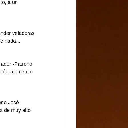
to, a un 
ender veladoras 
e nada...
rador -Patrono 
ía, a quien lo 
ano José 
as de muy alto 