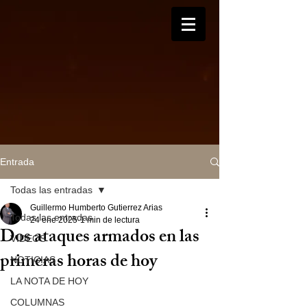
Entrada
Todas las entradas
Guillermo Humberto Gutierrez Arias
Todas las entradas
24 ene 2025
1 min de lectura
Dos ataques armados en las
VIDEOS
primeras horas de hoy
NOTICIAS
LA NOTA DE HOY
COLUMNAS