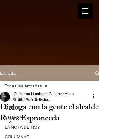
Entrada
Todas las entradas
Guillermo Humberto Gutierrez Arias
Todas las entradas
6 abr
1 min de lectura
Dialoga con la gente el alcalde
VIDEOS
Reyes Espronceda
NOTICIAS
LA NOTA DE HOY
COLUMNAS