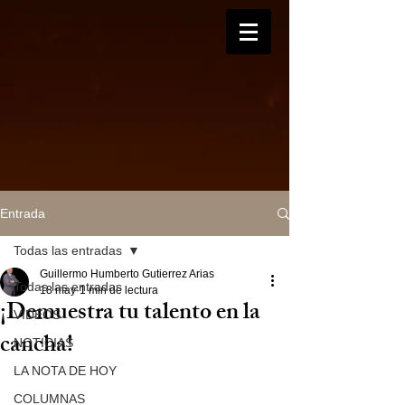
Entrada
Todas las entradas
Guillermo Humberto Gutierrez Arias
Todas las entradas
18 may
1 min de lectura
¡Demuestra tu talento en la
VIDEOS
cancha!
NOTICIAS
LA NOTA DE HOY
COLUMNAS