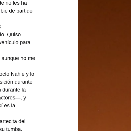
e no les ha 
ie de partido 
, 
lo. Quiso 
vehículo para 
y aunque no me 
cío Nahle y lo 
sición durante 
 durante la 
actores—, y 
í es la 
rtecita del 
 su tumba.