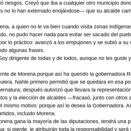
 riesgos. Creyó que iba a cualquier otro municipio dond
 no lo han externado enojándose— que su alcalde camb
ena, a quien no le va bien cuando visita zonas indígenas
do, no pudo hacer nada para evitar ser sacado del pueb
 por lo práctico: avanzó a los empujones y se subió a su 
do algunas frases.
oy dirigente de todas y de todos, aunque no les guste 
dente de Morena porque así ha querido la gobernadora Ro
quiera. Nahle primero permitió que se quedara en esa po
rnatura; después autorizó que llevara la representación
tos y la elección de alcaldes —fracasó, junto con otros 
el mismo motivo: porque así lo desea la Gobernadora. As
rtidos, incluido Morena.
orena gana la mayoría de las diputaciones, tendrá una pa
; si pierde, le atribuirán toda la responsabilidad y será