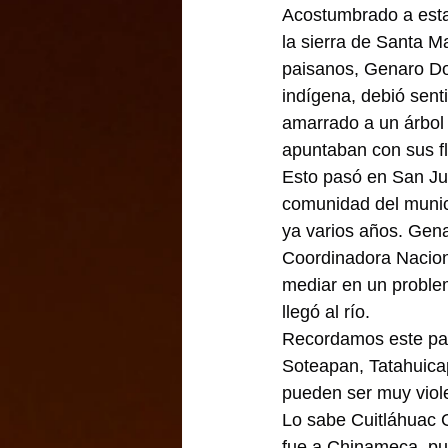
Acostumbrado a estar
la sierra de Santa Ma
paisanos, Genaro Do
indígena, debió sent
amarrado a un árbol 
apuntaban con sus f
Esto pasó en San Ju
comunidad del munic
ya varios años. Genar
Coordinadora Naciona
mediar en un problem
llegó al río.
Recordamos este pasa
Soteapan, Tatahuica
pueden ser muy viol
Lo sabe Cuitláhuac 
fue a Chinameca, pue