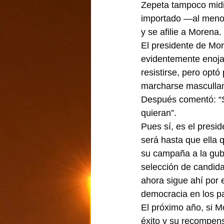
Zepeta tampoco midió
importado —al menos
y se afilie a Morena.
El presidente de Mor
evidentemente enoja
resistirse, pero optó
marcharse mascullan
Después comentó: “S
quieran”.
Pues sí, es el presi
será hasta que ella 
su campaña a la gube
selección de candida
ahora sigue ahí por 
democracia en los pa
El próximo año, si M
éxito y su recompensa