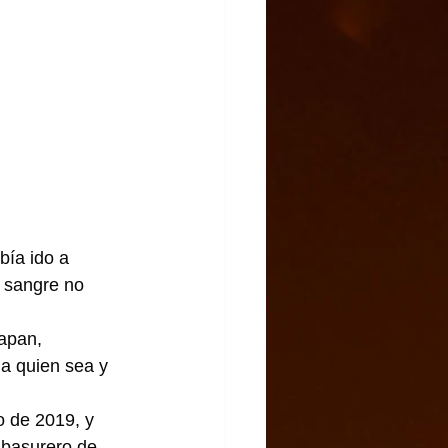
bía ido a 
 sangre no 
apan, 
a quien sea y 
 de 2019, y 
 basurero de 