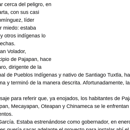
 cerca del peligro, en 
rta, con sus casi 
mínguez, líder 
ir miedo: estaba 
y otros indígenas lo 
lechas.
an Volador, 
ipio de Pajapan, hace 
o, dirigente de la 
l de Pueblos Indígenas y nativo de Santiago Tuxtla, ha
a y terminó de la manera descrita. Afortunadamente, la
je para referir que, ya enojados, los habitantes de Paj
pan, Mecayapan, Oteapan y Chinameca se le enfrentan 
entos.
García. Estaba estrenándose como gobernador, en enero
s quería sacar adelante el proyecto para instalar ahí el