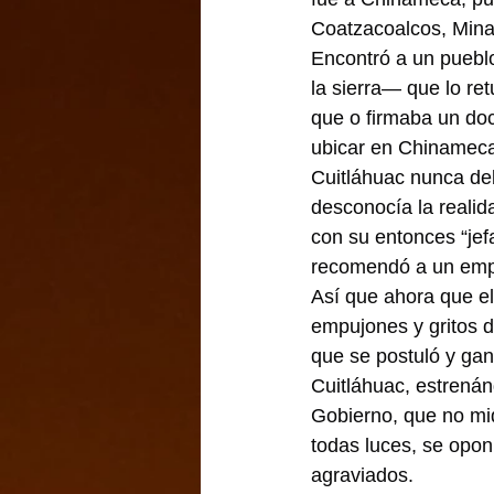
Coatzacoalcos, Mina
Encontró a un puebl
la sierra— que lo re
que o firmaba un doc
ubicar en Chinameca 
Cuitláhuac nunca deb
desconocía la reali
con su entonces “jef
recomendó a un empre
Así que ahora que el
empujones y gritos d
que se postuló y ganó
Cuitláhuac, estrenán
Gobierno, que no midi
todas luces, se opon
agraviados.