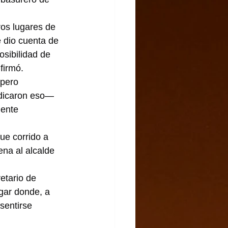
os lugares de 
 dio cuenta de 
sibilidad de 
firmó.
 pero 
ndicaron eso— 
mente 
ue corrido a 
na al alcalde 
etario de 
ugar donde, a 
sentirse 