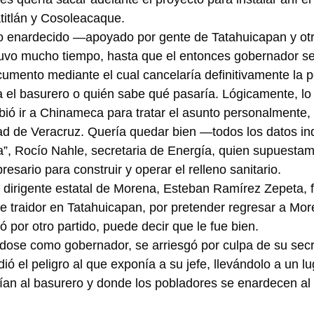
titlán y Cosoleacaque.
o enardecido —apoyado por gente de Tatahuicapan y otr
tuvo mucho tiempo, hasta que el entonces gobernador se
umento mediante el cual cancelaría definitivamente la po
el basurero o quién sabe qué pasaría. Lógicamente, lo 
ió ir a Chinameca para tratar el asunto personalmente,
dad de Veracruz. Quería quedar bien —todos los datos i
a”, Rocío Nahle, secretaria de Energía, quien supuesta
sario para construir y operar el relleno sanitario.
 dirigente estatal de Morena, Esteban Ramírez Zepeta, f
e traidor en Tatahuicapan, por pretender regresar a More
 por otro partido, puede decir que le fue bien.
dose como gobernador, se arriesgó por culpa de su secr
ó el peligro al que exponía a su jefe, llevándolo a un l
ían al basurero y donde los pobladores se enardecen al 