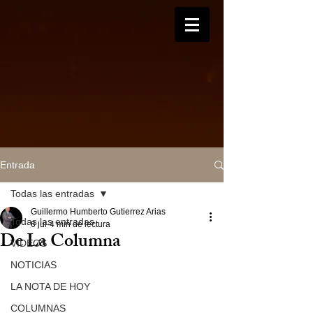
Entrada
Todas las entradas
Guillermo Humberto Gutierrez Arias
Todas las entradas
6 jul
4 min de lectura
De La Columna
VIDEOS
NOTICIAS
LA NOTA DE HOY
COLUMNAS