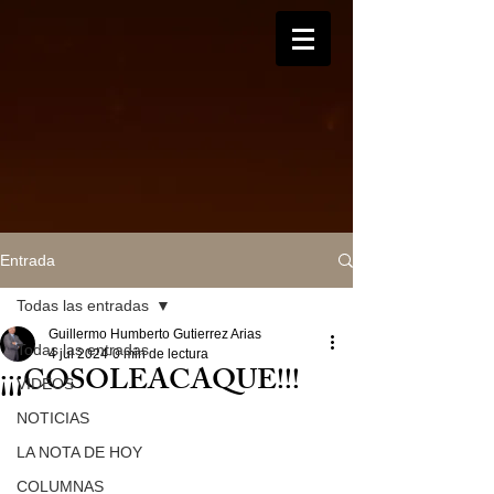
Entrada
Todas las entradas
Guillermo Humberto Gutierrez Arias
Todas las entradas
4 jul 2024
0 min de lectura
¡¡¡COSOLEACAQUE!!!
VIDEOS
NOTICIAS
LA NOTA DE HOY
COLUMNAS