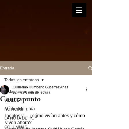
Entrada
Todas las entradas
Guillermo Humberto Gutierrez Arias
Todas las entradas
22 may
3 min de lectura
Contrapunto
VIDEOS
Víctor Murguía
NOTICIAS
Ineptos y… ¿cómo vivían antes y cómo 
LA NOTA DE HOY
viven ahora?
COLUMNAS