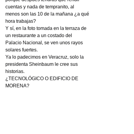
cuentas y nada de tempranito, al 
menos son las 10 de la mañana ¿a qué 
hora trabajas?
Y sí, en la foto tomada en la terraza de 
un restaurante a un costado del 
Palacio Nacional, se ven unos rayos 
solares fuertes.
Ya lo padecimos en Veracruz, solo la 
presidenta Sheinbaum le cree sus 
historias.
¿TECNOLÓGICO O EDIFICIO DE 
MORENA?
Escribimos hace poco que a la 
Gobernadora le quedó bonito el arreglo 
del Palacio de Gobierno y de los 
edificios que lo rodean. El color 
escogido fue bueno, acorde a un centro 
histórico. Afortunadamente no se 