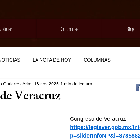
Noticias
Columnas
Blog
NOTICIAS
LA NOTA DE HOY
COLUMNAS
 Gutierrez Arias
13 nov 2025
1 min de lectura
de Veracruz
Congreso de Veracruz
https://legisver.gob.mx/In
p=sliderInfoNP&i=878568