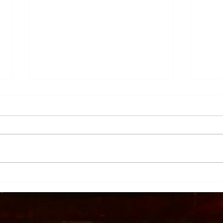
Más de 7 mil productores de
TecMi
caña afectados por el cierre del
Desa
Ingenio San Pedro