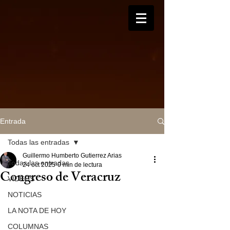
Entrada
Todas las entradas
Guillermo Humberto Gutierrez Arias
Todas las entradas
24 oct 2025
0 min de lectura
Congreso de Veracruz
VIDEOS
NOTICIAS
LA NOTA DE HOY
COLUMNAS